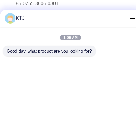
86-0755-8606-0301
E-mail
KTJ
jacky@ktjdental.com
Alamat
1:06 AM
Bangunan Industri Kesehatan KangtaiJian.No.7 Jalan
Rongtian, Distrik Pingshan, Shenzhen, Cina
Good day, what product are you looking for?
Kebijakan Privasi
|
Sitemap
Cina Kualitas Baik Gigi lengkap digital Pemasok. Hak cipta ©
2025-2026 Shenzhen KTJ DentalLabs Co.,Ltd. Semua hak
dilindungi.