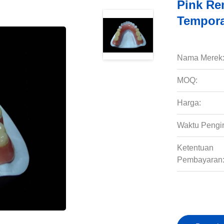
Pink Rem
Temporar
Nama Merek
MOQ:
Harga:
Waktu Pengi
Ketentuan
Pembayaran