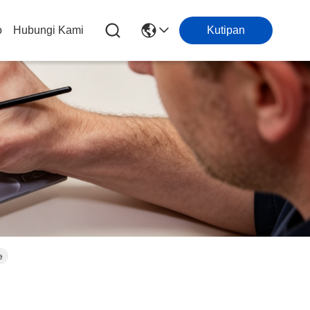
o
Hubungi Kami
Kutipan
e