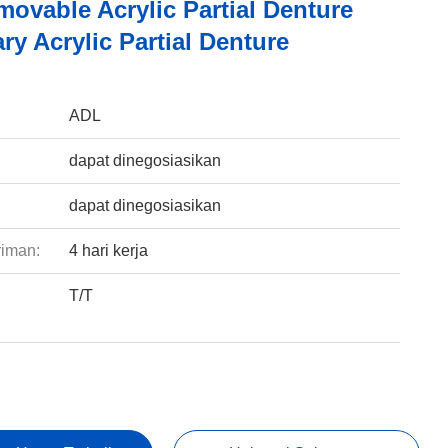
ovable Acrylic Partial Denture
y Acrylic Partial Denture
:
ADL
dapat dinegosiasikan
dapat dinegosiasikan
riman:
4 hari kerja
T/T
: