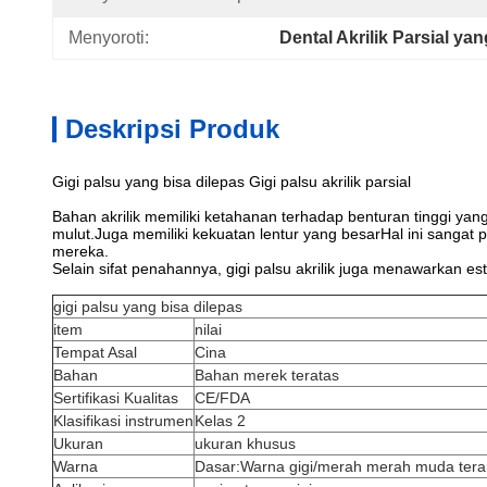
Menyoroti:
Dental Akrilik Parsial y
Deskripsi Produk
Gigi palsu yang bisa dilepas Gigi palsu akrilik parsial
Bahan akrilik memiliki ketahanan terhadap benturan tinggi ya
mulut.Juga memiliki kekuatan lentur yang besarHal ini sangat
mereka.
Selain sifat penahannya, gigi palsu akrilik juga menawarkan 
gigi palsu yang bisa dilepas
item
nilai
Tempat Asal
Cina
Bahan
Bahan merek teratas
Sertifikasi Kualitas
CE/FDA
Klasifikasi instrumen
Kelas 2
Ukuran
ukuran khusus
Warna
Dasar:Warna gigi/merah merah muda ter