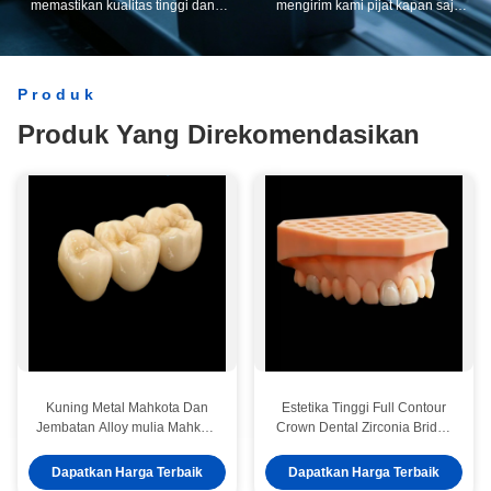
memastikan kualitas tinggi dan
mengirim kami pijat kapan saja
harga kompetitif.
dan layanan pelanggan akan
menjawab segera.
Produk
Produk Yang Direkomendasikan
Kuning Metal Mahkota Dan
Estetika Tinggi Full Contour
Jembatan Alloy mulia Mahkota
Crown Dental Zirconia Bridge
Jembatan Disesuaikan
CE Dan FDA persetujuan
Dapatkan Harga Terbaik
Dapatkan Harga Terbaik