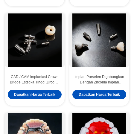
CAD / CAM Implantasi Crown
Implan Porselen Digabungkan
Bridge Estetika Tinggi Zirconia
Dengan Zirconia Implan
Crown
Jembatan Mahkota Sangat
Estetis
Dapatkan Harga Terbaik
Dapatkan Harga Terbaik