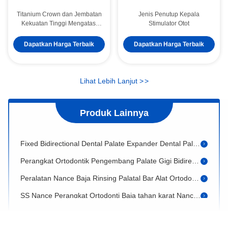
Titanium Crown dan Jembatan
Jenis Penutup Kepala
Kekuatan Tinggi Mengatasi
Stimulator Otot
Komposit
Dapatkan Harga Terbaik
Dapatkan Harga Terbaik
Putih High Noble Alloy mulia Mahkota Dan Jembatan Tepat Dan Disesuaikan
Perangkat traksi untuk gigi berdekatan sebelum penempatan implan
Lihat Lebih Lanjut
>
>
Lava Crown dan Jembatan Keakuratan Tinggi
Metal / Ti Base Crown Post Core Titanium Crown Untuk Gigi
Produk Lainnya
Semua pada X Implan Titanium Jembatan Gigi Dengan Komposit Akurat
Fixed Bidirectional Dental Palate Expander Dental Palate Spreader
Perangkat Ortodontik Pengembang Palate Gigi Bidirectional yang Dapat Dihapus
Peralatan Nance Baja Rinsing Palatal Bar Alat Ortodontik Fungsi
SS Nance Perangkat Ortodonti Baja tahan karat Nance Perangkat Gigi
Gigi yang Stabil Gigi Ortodontik Retainer Profesional Clear Retainer
Transparan Erkodent Silensor Alat Ortodontik Anti Mendengkur Mulut