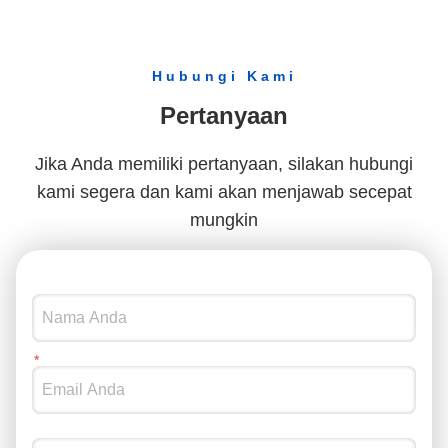
Green Hard Splint Peralatan Ortodontik Gigi Hard Soft Occlusal Guard
Splint Occlusal nyaman Dental Soft Splint Alat Ortodontik
Hubungi Kami
Semua di Jembatan X-Zirconia
Pertanyaan
Highly Aesthetic Ultimate Onlay Veneer Disesuaikan Veneer Alam
Implantasi Titanium Bar Gigi yang bisa dilepas Titanium Alloy Implantasi Bar Overdenture
Jika Anda memiliki pertanyaan, silakan hubungi
kami segera dan kami akan menjawab secepat
Perangkat Pendulum FDA Ortodontika Perangkat Pendulum Ortho Disesuaikan
mungkin
Kerangka logam Precision Attachment Overdenture Dental removable Denture
Estetika Tinggi Komposit Mahkota Onlay Veneer Ukuran yang dapat disesuaikan
Mahkota Alloy mulia dan jembatan kuning sementara mahkota
Putih High Noble Alloy mulia Mahkota Dan Jembatan Tepat Dan Disesuaikan
Perangkat traksi untuk gigi berdekatan sebelum penempatan implan
Lava Crown dan Jembatan Keakuratan Tinggi
Metal / Ti Base Crown Post Core Titanium Crown Untuk Gigi