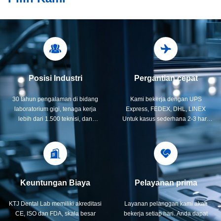
Posisi Industri
Pergantian cepat
30 tahun pengalaman di bidang
Kami bekerja dengan UPS
laboratorium gigi, tenaga kerja
Express, FEDEX, DHL, LINEX
lebih dari 1.500 teknisi, dan
Untuk kasus sederhana 2-3 hari,
laboratorium gigi peringkat kedua
kami menerima file scan, ini dapat
di Cina.
menghemat waktu dan lebih cepat.
Keuntungan Biaya
Pelayanan prima
KTJ Dental Lab memiliki akreditasi
Layanan pelanggan kami akan
CE, ISO dan FDA, skala besar
bekerja setiap hari. Anda dapat