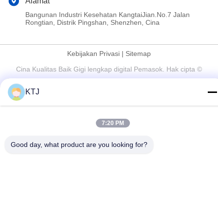
Alamat
Bangunan Industri Kesehatan KangtaiJian.No.7 Jalan
Rongtian, Distrik Pingshan, Shenzhen, Cina
Kebijakan Privasi
|
Sitemap
Cina Kualitas Baik Gigi lengkap digital Pemasok. Hak cipta ©
2025-2026 Shenzhen KTJ DentalLabs Co.,Ltd. Semua hak
KTJ
dilindungi.
7:20 PM
Good day, what product are you looking for?