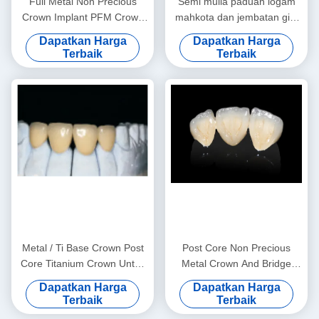
Full Metal Non Precious
Semi mulia paduan logam
Crown Implant PFM Crown
mahkota dan jembatan gigi
And Bridge Profesional
sementara mahkota
Dapatkan Harga
Dapatkan Harga
Terbaik
Terbaik
Metal / Ti Base Crown Post
Post Core Non Precious
Core Titanium Crown Untuk
Metal Crown And Bridge
Gigi
Kekuatan yang kuat
Dapatkan Harga
Dapatkan Harga
Disesuaikan
Terbaik
Terbaik