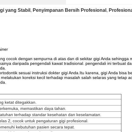
gi yang Stabil
, 
Penyimpanan Bersih Profesional
, 
Profesiona
ainer
ang cocok dengan sempurna di atas dan di sekitar gigi Anda sehingga 
akainya daripada pengendali kawat tradisional. pengendali ini terbuat 
nda.
ortodontik sesuai instruksi dokter gigi Anda.Itu karena, gigi Anda bis
melakukan koreksi kecil terhadap masalah salah selaras yang tetap a
nda.
ng ketat ditegakkan.
terkemuka, memastikan daya tahan.
patuhan terhadap standar kesehatan dan keselamatan.
las 2, cocok untuk pengaturan gigi profesional.
emenuhi kebutuhan pasien secara tepat.