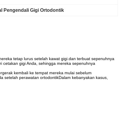
l Pengendali Gigi Ortodontik
mereka tetap lurus setelah kawat gigi.dan terbuat sepenuhnya
dari cetakan gigi Anda, sehingga mereka sepenuhnya
a bergerak kembali ke tempat mereka mulai sebelum
da setelah perawatan ortodontikDalam kebanyakan kasus,