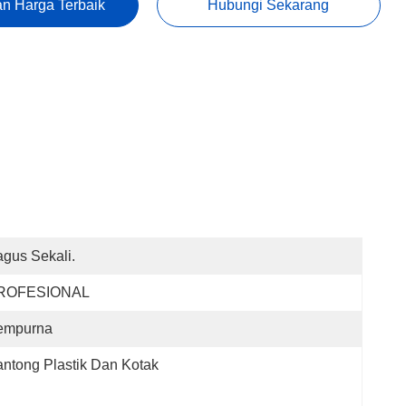
n Harga Terbaik
Hubungi Sekarang
gus Sekali.
ROFESIONAL
empurna
ntong Plastik Dan Kotak