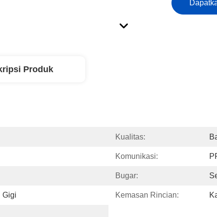
Dapatka
ripsi Produk
Kualitas:
Ba
Komunikasi:
P
Bugar:
S
 Gigi
Kemasan Rincian:
Ka