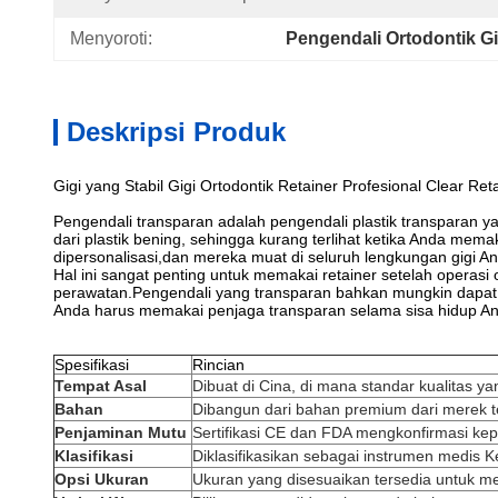
Menyoroti:
Pengendali Ortodontik Gi
Deskripsi Produk
Gigi yang Stabil Gigi Ortodontik Retainer Profesional Clear Ret
Pengendali transparan adalah pengendali plastik transparan y
dari plastik bening, sehingga kurang terlihat ketika Anda mem
dipersonalisasi,dan mereka muat di seluruh lengkungan gigi A
Hal ini sangat penting untuk memakai retainer setelah operasi 
perawatan.Pengendali yang transparan bahkan mungkin dapat 
Anda harus memakai penjaga transparan selama sisa hidup A
Spesifikasi
Rincian
Tempat Asal
Dibuat di Cina, di mana standar kualitas ya
Bahan
Dibangun dari bahan premium dari merek 
Penjaminan Mutu
Sertifikasi CE dan FDA mengkonfirmasi ke
Klasifikasi
Diklasifikasikan sebagai instrumen medis Ke
Opsi Ukuran
Ukuran yang disesuaikan tersedia untuk m