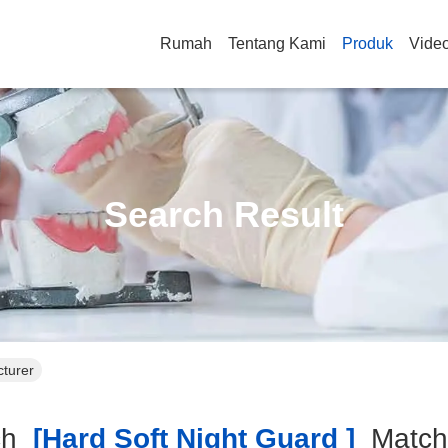
Rumah
Tentang Kami
Produk
Vide
Search Result
cturer
ch
[hard Soft Night Guard ]
Matc