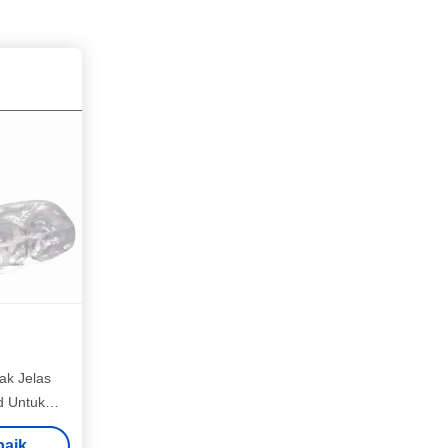
ak Jelas
d Untuk
k
baik