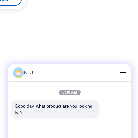
KTJ
Kontak Cepat
3:30 AM
Telp
Good day, what product are you looking 
for?
86-0755-8606-0301
E-mail
jacky@ktjdental.com