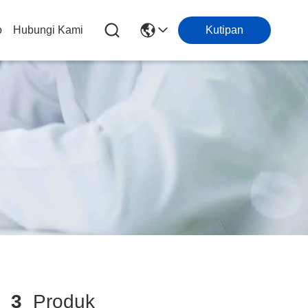
o
Hubungi Kami
Kutipan
h
3
Produk