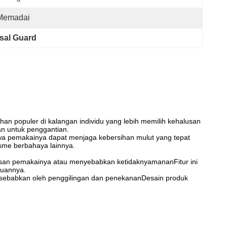
Memadai
usal Guard
an populer di kalangan individu yang lebih memilih kehalusan
n untuk penggantian.
hwa pemakainya dapat menjaga kebersihan mulut yang tepat
isme berbahaya lainnya.
san pemakainya atau menyebabkan ketidaknyamananFitur ini
juannya.
isebabkan oleh penggilingan dan penekananDesain produk