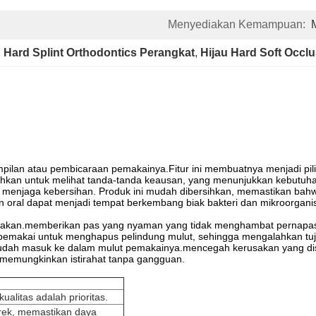
Menyediakan Kemampuan:
, 
Hard Splint Orthodontics Perangkat
, 
Hijau Hard Soft Occl
ilan atau pembicaraan pemakainya.Fitur ini membuatnya menjadi pilih
hkan untuk melihat tanda-tanda keausan, yang menunjukkan kebutuha
gan menjaga kebersihan. Produk ini mudah dibersihkan, memastikan ba
an oral dapat menjadi tempat berkembang biak bakteri dan mikroorgan
cewakan.memberikan pas yang nyaman yang tidak menghambat pernapa
pemakai untuk menghapus pelindung mulut, sehingga mengalahkan tu
a mudah masuk ke dalam mulut pemakainya.mencegah kerusakan yang d
memungkinkan istirahat tanpa gangguan.
kualitas adalah prioritas.
rek, memastikan daya