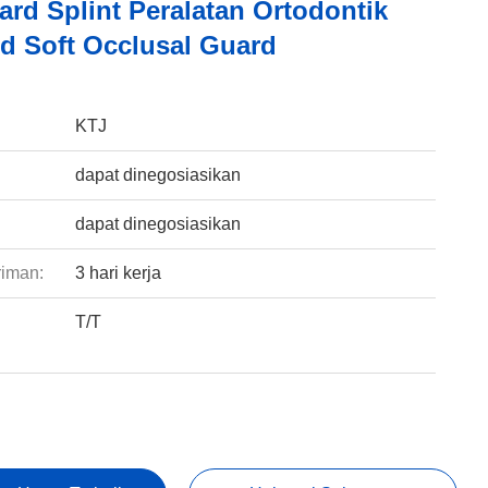
ard Splint Peralatan Ortodontik
rd Soft Occlusal Guard
:
KTJ
dapat dinegosiasikan
dapat dinegosiasikan
riman:
3 hari kerja
T/T
: