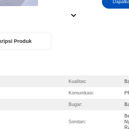
Dapatka
ripsi Produk
Kualitas:
Ba
Komunikasi:
P
Bugar:
Ba
Be
Sorotan:
Ny
R