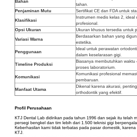
Bahan
tahan.
Penjaminan Mutu
Sertifikat CE dan FDA untuk st
Instrumen medis kelas 2, ideal 
Klasifikasi
profesional.
Opsi Ukuran
Ukuran khusus tersedia untuk p
Berdasarkan bahan yang digun
Variasi Warna
estetika.
Ideal untuk perawatan ortodont
Penggunaan
dalam keselarasan gigi.
Biasanya membutuhkan waktu 4
Timeline Produksi
proses laboratorium.
Komunikasi profesional memast
Komunikasi
pembaruan.
Dikenal karena akurasi, pentin
Manfaat Utama
orthodontik yang efektif.
Profil Perusahaan
KTJ Dental Lab didirikan pada tahun 1996 dan sejak itu telah 
persegi bengkel dan tim lebih dari 1.500 teknisi gigi berpenga
Keberhasilan kami tidak terbatas pada pasar domestik, karena
KTJ.