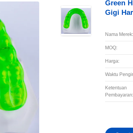
Green H
Gigi Ha
Nama Merek
MOQ:
Harga:
Waktu Pengi
Ketentuan
Pembayaran