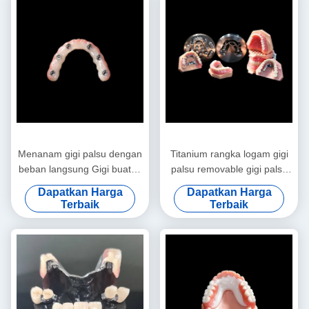
Menanam gigi palsu dengan
Titanium rangka logam gigi
beban langsung Gigi buatan
palsu removable gigi palsu
yang bisa dilepas dengan
Custom
Dapatkan Harga
Dapatkan Harga
warna merah muda terang
Terbaik
Terbaik