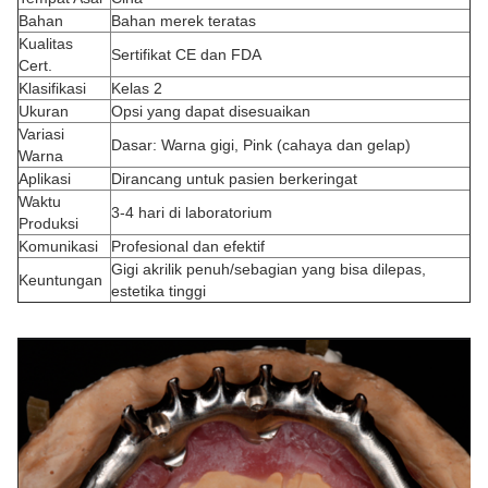
Bahan
Bahan merek teratas
Kualitas
Sertifikat CE dan FDA
Cert.
Klasifikasi
Kelas 2
Ukuran
Opsi yang dapat disesuaikan
Variasi
Dasar: Warna gigi, Pink (cahaya dan gelap)
Warna
Aplikasi
Dirancang untuk pasien berkeringat
Waktu
3-4 hari di laboratorium
Produksi
Komunikasi
Profesional dan efektif
Gigi akrilik penuh/sebagian yang bisa dilepas,
Keuntungan
estetika tinggi