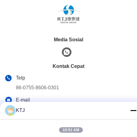
Media Sosial
Kontak Cepat
Telp
86-0755-8606-0301
E-mail
jacky@ktjdental.com
KTJ
Alamat
Bangunan Industri Kesehatan KangtaiJian.No.7 Jalan
10:51 AM
Rongtian, Distrik Pingshan, Shenzhen, Cina