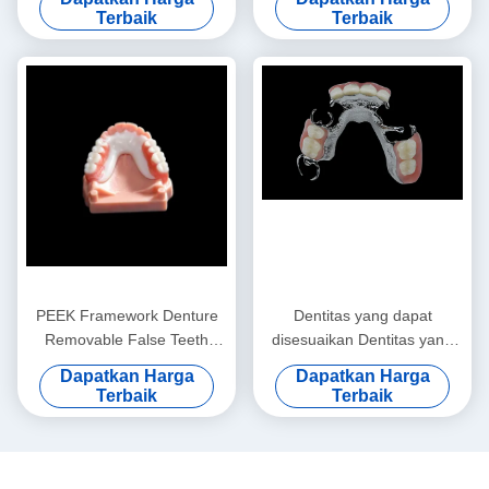
Overdenture
Terbaik
Terbaik
PEEK Framework Denture
Dentitas yang dapat
Removable False Teeth
disesuaikan Dentitas yang
Custom
bisa dilepas Kerangka
Dapatkan Harga
Dapatkan Harga
Titanium Kerangka logam
Terbaik
Terbaik
gigi