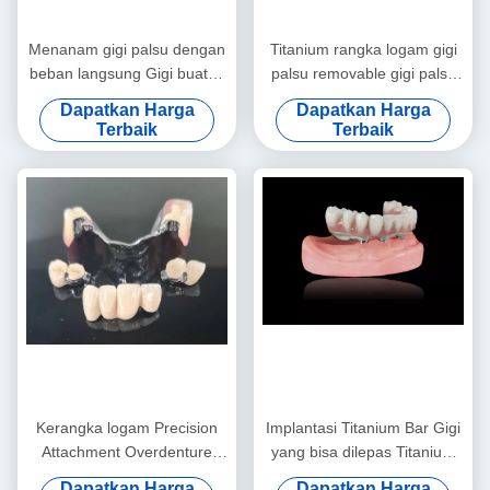
Menanam gigi palsu dengan
Titanium rangka logam gigi
beban langsung Gigi buatan
palsu removable gigi palsu
yang bisa dilepas dengan
Custom
Dapatkan Harga
Dapatkan Harga
warna merah muda terang
Terbaik
Terbaik
Kerangka logam Precision
Implantasi Titanium Bar Gigi
Attachment Overdenture
yang bisa dilepas Titanium
Dental removable Denture
Alloy Implantasi Bar
Dapatkan Harga
Dapatkan Harga