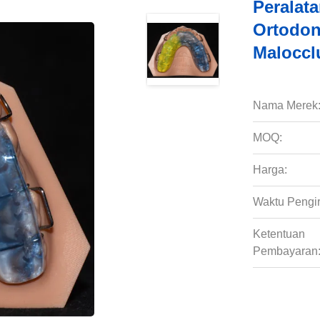
Peralat
Ortodon
Maloccl
Nama Merek
MOQ:
Harga:
Waktu Pengi
Ketentuan
Pembayaran