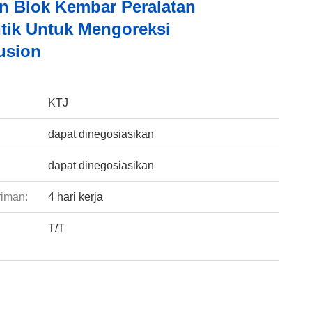
an Blok Kembar Peralatan
tik Untuk Mengoreksi
usion
:
KTJ
dapat dinegosiasikan
dapat dinegosiasikan
riman:
4 hari kerja
T/T
: