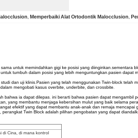
alocclusion
, 
Memperbaiki Alat Ortodontik Malocclusion
, 
Pe
rja sama untuk memindahkan gigi ke posisi yang diinginkan.sementara 
ntuk tumbuh dalam posisi yang lebih menguntungkan.pasien dapat me
k studi dan uji klinis.Pasien yang telah menggunakan Twin-block telah m
 dalam mengobati kasus overbite, underbite, dan crossbite.
lah bahwa ia dapat dilepas. ini berarti bahwa pasien dapat mengamb
hkan, yang membantu menjaga kebersihan mulut yang baik selama per
sangat efektif yang dapat membantu anak-anak dan remaja mencapai gi
perangkat Twin Block adalah pilihan pengobatan yang dapat diandalkan
 di Cina, di mana kontrol