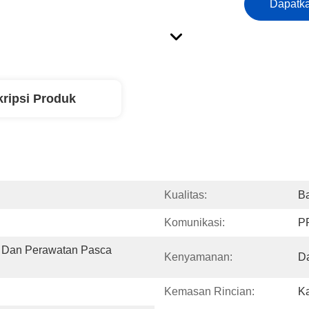
Dapatka
ripsi Produk
Kualitas:
Ba
Komunikasi:
P
 Dan Perawatan Pasca 
Kenyamanan:
Da
Kemasan Rincian:
Ka