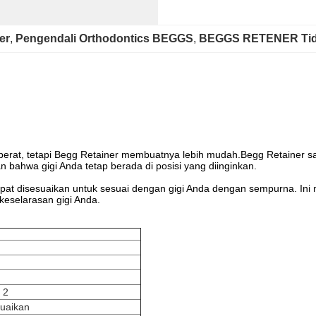
er
, 
Pengendali Orthodontics BEGGS
, 
BEGGS RETENER Tidak
berat, tetapi Begg Retainer membuatnya lebih mudah.Begg Retainer sa
bahwa gigi Anda tetap berada di posisi yang diinginkan.
apat disesuaikan untuk sesuai dengan gigi Anda dengan sempurna. Ini
eselarasan gigi Anda.
 2
suaikan