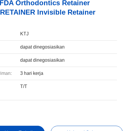
FDA Orthodontics Retainer
ETAINER Invisible Retainer
:
KTJ
dapat dinegosiasikan
dapat dinegosiasikan
riman:
3 hari kerja
T/T
: