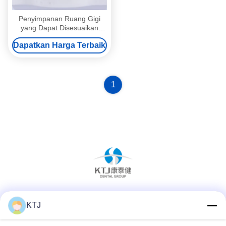
Penyimpanan Ruang Gigi
yang Dapat Disesuaikan
Untuk Penyimpanan Gigi
Dapatkan Harga Terbaik
Untuk Memperbaiki Celah
1
Media Sosial
KTJ