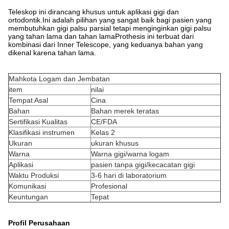
Teleskop ini dirancang khusus untuk aplikasi gigi dan
ortodontik.Ini adalah pilihan yang sangat baik bagi pasien yang
membutuhkan gigi palsu parsial tetapi menginginkan gigi palsu
yang tahan lama dan tahan lamaProthesis ini terbuat dari
kombinasi dari Inner Telescope, yang keduanya bahan yang
dikenal karena tahan lama.
Mahkota Logam dan Jembatan
item
nilai
Tempat Asal
Cina
Bahan
Bahan merek teratas
Sertifikasi Kualitas
CE/FDA
Klasifikasi instrumen
Kelas 2
Ukuran
ukuran khusus
Warna
Warna gigi/warna logam
Aplikasi
pasien tanpa gigi/kecacatan gigi
Waktu Produksi
3-6 hari di laboratorium
Komunikasi
Profesional
Keuntungan
Tepat
Profil Perusahaan