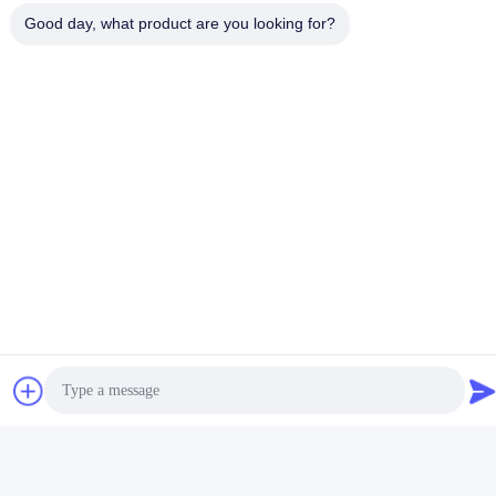
Good day, what product are you looking for?
Media Sosial
Kontak Cepat
Telp
86-0755-8606-0301
E-mail
jacky@ktjdental.com
Alamat
Bangunan Industri Kesehatan KangtaiJian.No.7 Jalan
Rongtian, Distrik Pingshan, Shenzhen, Cina
Kebijakan Privasi
|
Sitemap