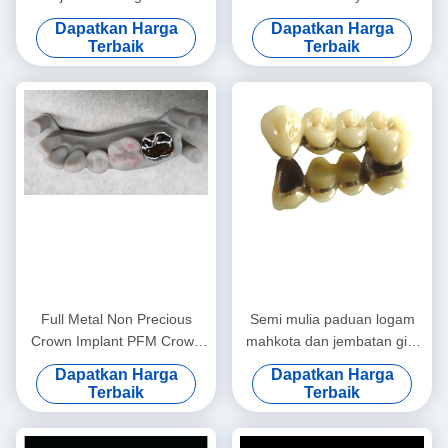
mahkota dan jembatan
Mahkota Jembatan
Dapatkan Harga
Dapatkan Harga
Disesuaikan
Terbaik
Terbaik
Full Metal Non Precious
Semi mulia paduan logam
Crown Implant PFM Crown
mahkota dan jembatan gigi
And Bridge Profesional
sementara mahkota
Dapatkan Harga
Dapatkan Harga
Terbaik
Terbaik