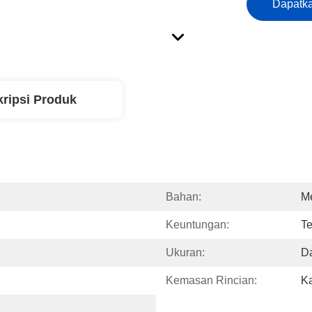
Dapatka
ripsi Produk
Bahan:
M
Keuntungan:
Te
Ukuran:
Da
Kemasan Rincian:
Ka