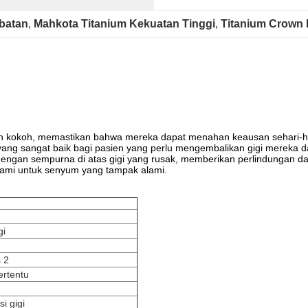
batan
, 
Mahkota Titanium Kekuatan Tinggi
, 
Titanium Crown 
an kokoh, memastikan bahwa mereka dapat menahan keausan sehari-ha
 yang sangat baik bagi pasien yang perlu mengembalikan gigi mereka 
engan sempurna di atas gigi yang rusak, memberikan perlindungan da
lami untuk senyum yang tampak alami.
gi
s 2
ertentu
i gigi