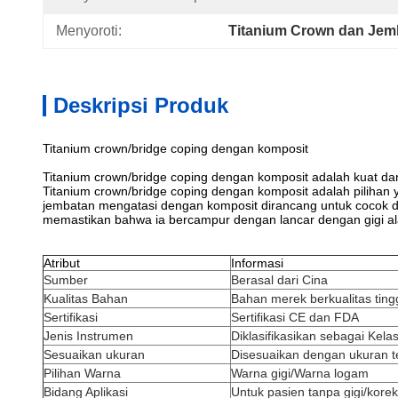
Menyoroti:
Titanium Crown dan Jem
Deskripsi Produk
Titanium crown/bridge coping dengan komposit
Titanium crown/bridge coping dengan komposit adalah kuat d
Titanium crown/bridge coping dengan komposit adalah pilihan
jembatan mengatasi dengan komposit dirancang untuk cocok d
memastikan bahwa ia bercampur dengan lancar dengan gigi a
Atribut
Informasi
Sumber
Berasal dari Cina
Kualitas Bahan
Bahan merek berkualitas ting
Sertifikasi
Sertifikasi CE dan FDA
Jenis Instrumen
Diklasifikasikan sebagai Kela
Sesuaikan ukuran
Disesuaikan dengan ukuran t
Pilihan Warna
Warna gigi/Warna logam
Bidang Aplikasi
Untuk pasien tanpa gigi/koreks