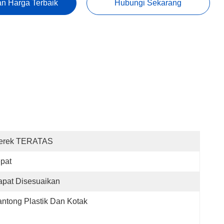
n Harga Terbaik
Hubungi Sekarang
erek TERATAS
pat
pat Disesuaikan
ntong Plastik Dan Kotak