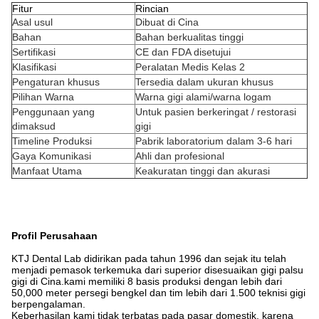
Fitur
Rincian
Asal usul
Dibuat di Cina
Bahan
Bahan berkualitas tinggi
Sertifikasi
CE dan FDA disetujui
Klasifikasi
Peralatan Medis Kelas 2
Pengaturan khusus
Tersedia dalam ukuran khusus
Pilihan Warna
Warna gigi alami/warna logam
Penggunaan yang
Untuk pasien berkeringat / restorasi
dimaksud
gigi
Timeline Produksi
Pabrik laboratorium dalam 3-6 hari
Gaya Komunikasi
Ahli dan profesional
Manfaat Utama
Keakuratan tinggi dan akurasi
Profil Perusahaan
KTJ Dental Lab didirikan pada tahun 1996 dan sejak itu telah
menjadi pemasok terkemuka dari superior disesuaikan gigi palsu
gigi di Cina.kami memiliki 8 basis produksi dengan lebih dari
50,000 meter persegi bengkel dan tim lebih dari 1.500 teknisi gigi
berpengalaman.
Keberhasilan kami tidak terbatas pada pasar domestik, karena