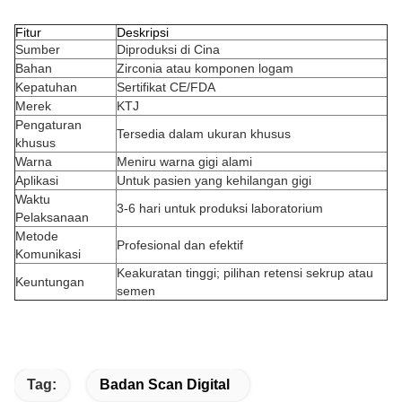
Fitur
Deskripsi
Sumber
Diproduksi di Cina
Bahan
Zirconia atau komponen logam
Kepatuhan
Sertifikat CE/FDA
Merek
KTJ
Pengaturan
Tersedia dalam ukuran khusus
khusus
Warna
Meniru warna gigi alami
Aplikasi
Untuk pasien yang kehilangan gigi
Waktu
3-6 hari untuk produksi laboratorium
Pelaksanaan
Metode
Profesional dan efektif
Komunikasi
Keakuratan tinggi; pilihan retensi sekrup atau
Keuntungan
semen
Tag:
Badan Scan Digital