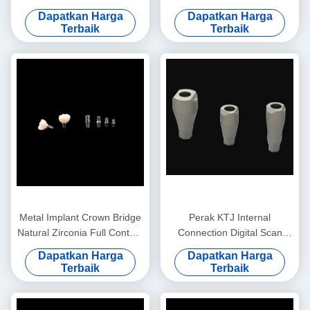
Jembatan Mahkota
Coping With Composite
Dapatkan Harga
Dapatkan Harga
Penampilan alami
Terbaik
Terbaik
Metal Implant Crown Bridge
Perak KTJ Internal
Natural Zirconia Full Contour
Connection Digital Scan
Crown Dengan Titanium
Body Untuk Implantasi
Dapatkan Harga
Dapatkan Harga
Abutment
Presisi Tinggi
Terbaik
Terbaik